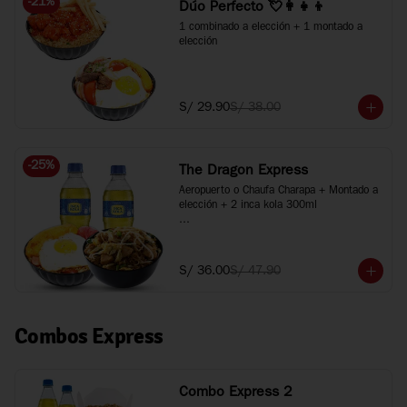
-
21
%
Dúo Perfecto 💘👩‍👧‍👦
1 combinado a elección + 1 montado a 
elección
S/ 29.90
S/ 38.00
-
25
%
The Dragon Express
Aeropuerto o Chaufa Charapa + Montado a 
elección + 2 inca kola 300ml

*Imágenes referenciales
S/ 36.00
S/ 47.90
Combos Express
Combo Express 2