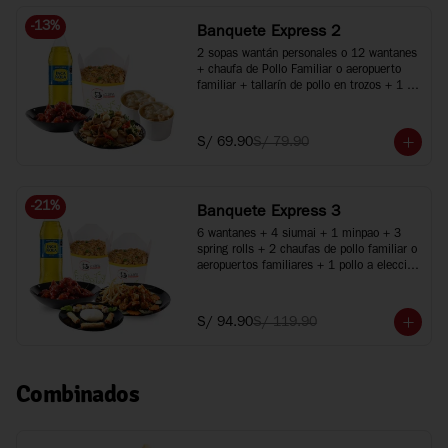
-
13
%
Banquete Express 2
2 sopas wantán personales o 12 wantanes 
+ chaufa de Pollo Familiar o aeropuerto 
familiar + tallarín de pollo en trozos + 1 
pollo a elección + 1 gaseosa de 1.5L
S/ 69.90
S/ 79.90
-
21
%
Banquete Express 3
6 wantanes + 4 siumai + 1 minpao + 3 
spring rolls + 2 chaufas de pollo familiar o 
aeropuertos familiares + 1 pollo a elección 
+ 1 plato especial + Inca Kola 1.5 Lt.
S/ 94.90
S/ 119.90
Combinados