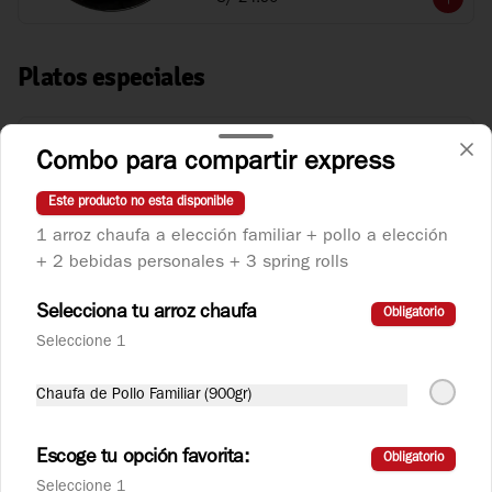
Platos especiales
Carne al Estilo Mongol
Combo para compartir express
Laminas de bola de lomo salteadas con 
variedad de verduras orientales en salsa 
Este producto no esta disponible
barbecue.
1 arroz chaufa a elección familiar + pollo a elección
+ 2 bebidas personales + 3 spring rolls
S/ 26.90
Selecciona tu arroz chaufa
Obligatorio
Seleccione 1
Kam Lu Wantan
Plato dulce con variedad de carnes, pollo y 
chancho, con verduras salteadas con piña 
Chaufa de Pollo Familiar (900gr)
y huevo de codorniz acompañado de 
wantan frito.
Escoge tu opción favorita:
Obligatorio
S/ 29.90
Seleccione 1