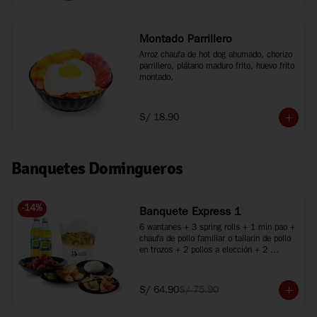
Montado Parrillero
Arroz chaufa de hot dog ahumado, chorizo 
parrillero, plátano maduro frito, huevo frito 
montado.
S/ 18.90
Banquetes Domingueros
-
14
%
Banquete Express 1
6 wantanes + 3 spring rolls + 1 min pao + 
chaufa de pollo familiar o tallarin de pollo 
en trozos + 2 pollos a elección + 2 
bebidas
S/ 64.90
S/ 75.90