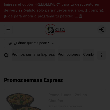
Ingresa el cupón FREEDELIVERY para tu descuento en
delivery 🛵 (válido sólo para nuevos usuarios, 1 compra).
¡Pide para ahora o programa tu pedido! 🍱🥟
Abrir menu de navegación
Login
¿Dónde quieres pedir?
Promos semana Express
Promociones
Combos Expre
Promos semana Express
Promo Lunes - 2x1 en
Chaufas
2x1 en chaufas personales
