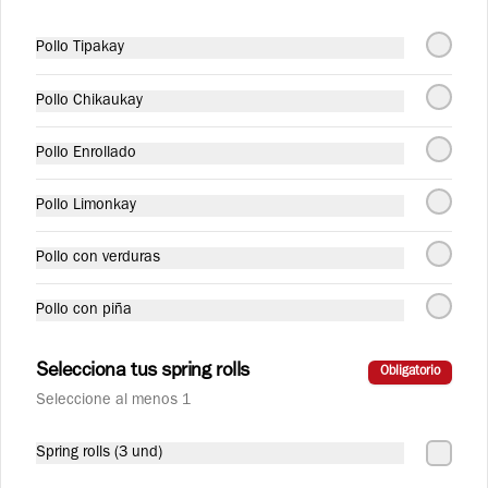
Pollo Tipakay
Langostino Dinamita
Langostinos salteados con ajo y ají 
picante.
Pollo Chikaukay
Pollo Enrollado
S/ 32.90
Pollo Limonkay
Langostino con Verduras
Pollo con verduras
Langostinos salteados con verduras 
orientales.
Pollo con piña
S/ 29.90
Selecciona tus spring rolls
Obligatorio
Seleccione al menos 1
Taypa
Spring rolls (3 und)
Plato salado con variedad de carnes, pollo, 
chancho, carne y langostino, acompañado 