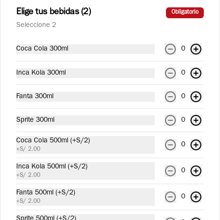
de verduras salteadas y huevo de codorniz.
Elige tus bebidas (2)
Obligatorio
Seleccione 2
S/ 29.90
Coca Cola 300ml
0
Bebidas
Inca Kola 300ml
0
Fanta 300ml
0
Agua San Luis Sin Gas 625
ml
Sprite 300ml
0
Coca Cola 500ml (+S/2)
0
+
S/ 2.00
S/ 4.90
Inca Kola 500ml (+S/2)
0
+
S/ 2.00
Agua San Luis con Gas 625
Fanta 500ml (+S/2)
0
ml
+
S/ 2.00
Sprite 500ml (+S/2)