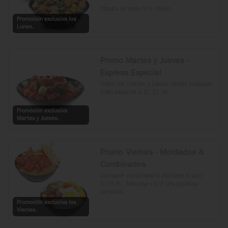
Chaufa de pollo Y/o  mixto.
Promoción exclusiva los
Lunes.
Promo Martes y Jueves -
Express Especial
Todos los martes y jueves llévate cualquier 
plato especial a S/.21.90

*Incluye Kam Lu Wantan, Taypa, 
Promoción exclusiva
Langostino Dinamita, Langostino con 
Martes y Jueves.
verduras y Carne al estilo Mongol.
Promo Viernes - Montados &
Combinados
Cualquier combinado o montado a solo 
S/15.9.  Adiciona +S/3 una gaseosa 
personal.
Promoción exclusiva los
Viernes.