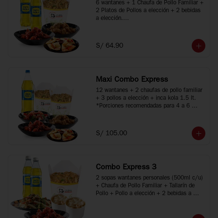
6 wantanes + 1 Chaufa de Pollo Familiar + 
2 Platos de Pollos a elección + 2 bebidas 
a elección.

*Porciones recomendadas para 2 o 3 
personas

*Imágenes referenciales
S/ 64.90
Maxi Combo Express
12 wantanes + 2 chaufas de pollo familiar 
+ 3 pollos a elección + inca kola 1.5 lt.

*Porciones recomendadas para 4 a 6 
personas

*Imágenes referenciales
S/ 105.00
Combo Express 3
2 sopas wantanes personales (500ml c/u) 
+ Chaufa de Pollo Familiar + Tallarín de 
Pollo + Pollo a elección + 2 bebidas a 
elección.

*Porciones recomendadas para 2 a 4 
personas
