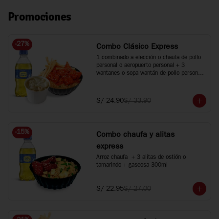
Promociones
-
27
%
Combo Clásico Express
1 combinado a elección o chaufa de pollo 
personal o aeropuerto personal + 3 
wantanes o sopa wantán de pollo personal 
+ 1 bebida 300ml. Agranda tus bebidas a 
500ml +S/2 c/u.
S/ 24.90
S/ 33.90
-
15
%
Combo chaufa y alitas
express
Arroz chaufa  + 3 alitas de ostión o 
tamarindo + gaseosa 300ml
S/ 22.95
S/ 27.00