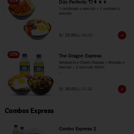
-
21
%
Dúo Perfecto 💘👩‍👧‍👦
1 combinado a elección + 1 montado a 
elección
S/ 29.90
S/ 38.00
-
25
%
The Dragon Express
Aeropuerto o Chaufa Charapa + Montado a 
elección + 2 inca kola 300ml

*Imágenes referenciales
S/ 36.00
S/ 47.90
Combos Express
Combo Express 2