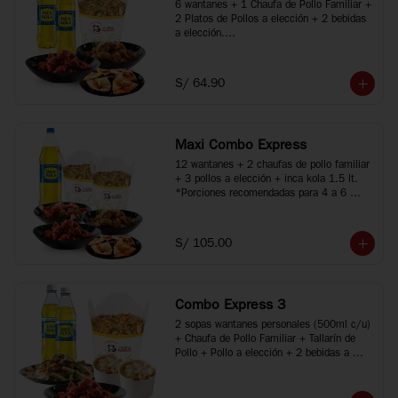
6 wantanes + 1 Chaufa de Pollo Familiar + 
2 Platos de Pollos a elección + 2 bebidas 
a elección.

*Porciones recomendadas para 2 o 3 
personas

*Imágenes referenciales
S/ 64.90
Maxi Combo Express
12 wantanes + 2 chaufas de pollo familiar 
+ 3 pollos a elección + inca kola 1.5 lt.

*Porciones recomendadas para 4 a 6 
personas

*Imágenes referenciales
S/ 105.00
Combo Express 3
2 sopas wantanes personales (500ml c/u) 
+ Chaufa de Pollo Familiar + Tallarín de 
Pollo + Pollo a elección + 2 bebidas a 
elección.

*Porciones recomendadas para 2 a 4 
personas
