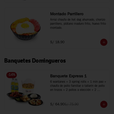
Montado Parrillero
Arroz chaufa de hot dog ahumado, chorizo 
parrillero, plátano maduro frito, huevo frito 
montado.
S/ 18.90
Banquetes Domingueros
-
14
%
Banquete Express 1
6 wantanes + 3 spring rolls + 1 min pao + 
chaufa de pollo familiar o tallarin de pollo 
en trozos + 2 pollos a elección + 2 
bebidas
S/ 64.90
S/ 75.90