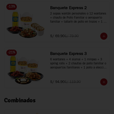
-
13
%
Banquete Express 2
2 sopas wantán personales o 12 wantanes 
+ chaufa de Pollo Familiar o aeropuerto 
familiar + tallarín de pollo en trozos + 1 
pollo a elección + 1 gaseosa de 1.5L
S/ 69.90
S/ 79.90
-
21
%
Banquete Express 3
6 wantanes + 4 siumai + 1 minpao + 3 
spring rolls + 2 chaufas de pollo familiar o 
aeropuertos familiares + 1 pollo a elección 
+ 1 plato especial + Inca Kola 1.5 Lt.
S/ 94.90
S/ 119.90
Combinados