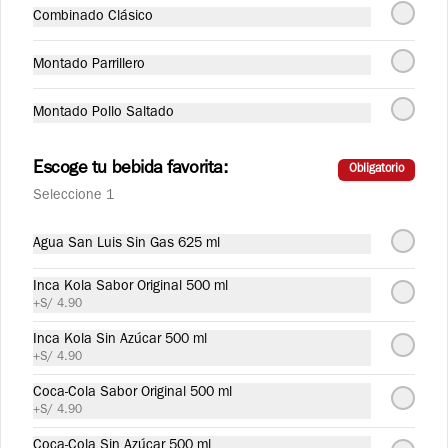
de verduras salteadas y huevo de codorniz.
Combinado Clásico
Montado Parrillero
S/ 29.90
Montado Pollo Saltado
Bebidas
Escoge tu bebida favorita:
Obligatorio
Seleccione 1
Agua San Luis Sin Gas 625
ml
Agua San Luis Sin Gas 625 ml
Inca Kola Sabor Original 500 ml
+
S/ 4.90
S/ 4.90
Inca Kola Sin Azúcar 500 ml
+
S/ 4.90
Agua San Luis con Gas 625
Coca-Cola Sabor Original 500 ml
ml
+
S/ 4.90
Coca-Cola Sin Azúcar 500 ml