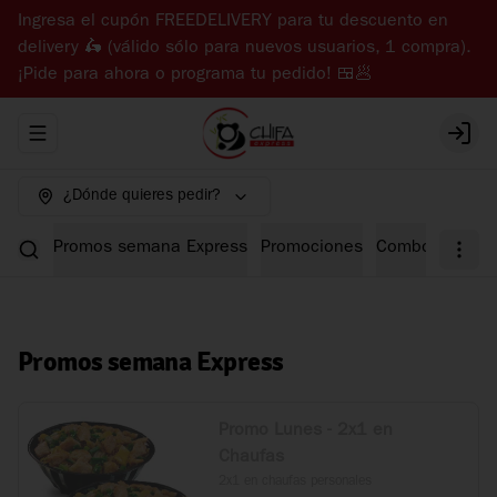
Ingresa el cupón FREEDELIVERY para tu descuento en
delivery 🛵 (válido sólo para nuevos usuarios, 1 compra).
¡Pide para ahora o programa tu pedido! 🍱🥟
Abrir menu de navegación
Login
¿Dónde quieres pedir?
Promos semana Express
Promociones
Combos Expre
Promos semana Express
Promo Lunes - 2x1 en
Chaufas
2x1 en chaufas personales
