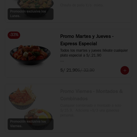
Chaufa de pollo Y/o  mixto.
Promoción exclusiva los
Lunes.
-
33
%
Promo Martes y Jueves -
Express Especial
Todos los martes y jueves llévate cualquier 
plato especial a S/.21.90

*Incluye Kam Lu Wantan, Taypa, 
S/ 21.90
S/ 32.90
Langostino Dinamita, Langostino con 
verduras y Carne al estilo Mongol.
Promo Viernes - Montados &
Combinados
Cualquier combinado o montado a solo 
S/15.9.  Adiciona +S/3 una gaseosa 
personal.
Promoción exclusiva los
Viernes.