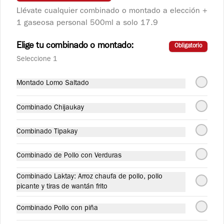
Llévate cualquier combinado o montado a elección +
Langostino Dinamita
1 gaseosa personal 500ml a solo 17.9
Langostinos salteados con ajo y ají 
picante.
Elige tu combinado o montado:
Obligatorio
Seleccione 1
S/ 32.90
Montado Lomo Saltado
Combinado Chijaukay
Langostino con Verduras
Langostinos salteados con verduras 
Combinado Tipakay
orientales.
Combinado de Pollo con Verduras
S/ 29.90
Combinado Laktay: Arroz chaufa de pollo, pollo
picante y tiras de wantán frito
Taypa
Combinado Pollo con piña
Plato salado con variedad de carnes, pollo, 
chancho, carne y langostino, acompañado 