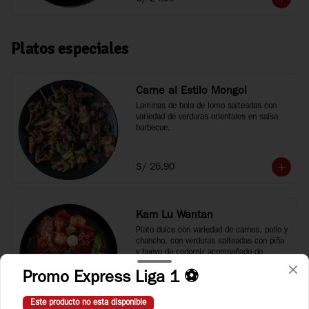
Platos especiales
Carne al Estilo Mongol
Laminas de bola de lomo salteadas con 
variedad de verduras orientales en salsa 
barbecue.
S/ 26.90
Kam Lu Wantan
Plato dulce con variedad de carnes, pollo y 
chancho, con verduras salteadas con piña 
y huevo de codorniz acompañado de 
wantan frito.
Promo Express Liga 1 ⚽
S/ 29.90
Este producto no esta disponible