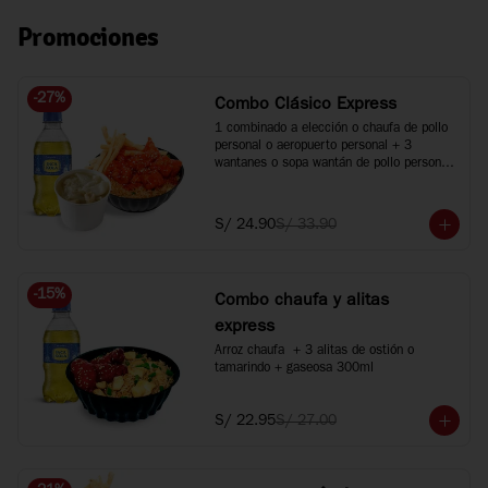
Promociones
-
27
%
Combo Clásico Express
1 combinado a elección o chaufa de pollo 
personal o aeropuerto personal + 3 
wantanes o sopa wantán de pollo personal 
+ 1 bebida 300ml. Agranda tus bebidas a 
500ml +S/2 c/u.
S/ 24.90
S/ 33.90
-
15
%
Combo chaufa y alitas
express
Arroz chaufa  + 3 alitas de ostión o 
tamarindo + gaseosa 300ml
S/ 22.95
S/ 27.00