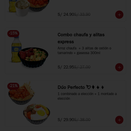
+ 1 bebida 300ml. Agranda tus bebidas a 
500ml +S/2 c/u.
S/ 24.90
S/ 33.90
-
15
%
Combo chaufa y alitas
express
Arroz chaufa  + 3 alitas de ostión o 
tamarindo + gaseosa 300ml
S/ 22.95
S/ 27.00
-
21
%
Dúo Perfecto 💘👩‍👧‍👦
1 combinado a elección + 1 montado a 
elección
S/ 29.90
S/ 38.00