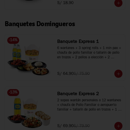
S/ 18.90
Banquetes Domingueros
-
14
%
Banquete Express 1
6 wantanes + 3 spring rolls + 1 min pao + 
chaufa de pollo familiar o tallarin de pollo 
en trozos + 2 pollos a elección + 2 
bebidas
S/ 64.90
S/ 75.90
-
13
%
Banquete Express 2
2 sopas wantán personales o 12 wantanes 
+ chaufa de Pollo Familiar o aeropuerto 
familiar + tallarín de pollo en trozos + 1 
pollo a elección + 1 gaseosa de 1.5L
S/ 69.90
S/ 79.90