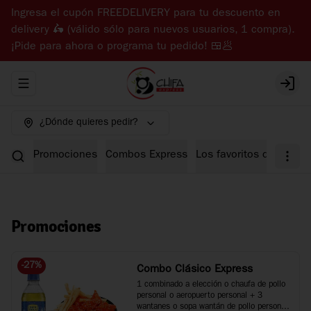
Ingresa el cupón FREEDELIVERY para tu descuento en
delivery 🛵 (válido sólo para nuevos usuarios, 1 compra).
¡Pide para ahora o programa tu pedido! 🍱🥟
Abrir menu de navegación
Login
¿Dónde quieres pedir?
Promociones
Combos Express
Los favoritos de Chifa 
Promociones
-
27
%
Combo Clásico Express
1 combinado a elección o chaufa de pollo 
personal o aeropuerto personal + 3 
wantanes o sopa wantán de pollo personal 