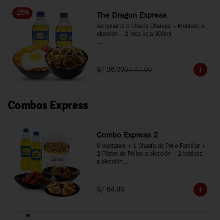
-
25
%
The Dragon Express
Aeropuerto o Chaufa Charapa + Montado a 
elección + 2 inca kola 300ml

*Imágenes referenciales
S/ 36.00
S/ 47.90
Combos Express
Combo Express 2
6 wantanes + 1 Chaufa de Pollo Familiar + 
2 Platos de Pollos a elección + 2 bebidas 
a elección.

*Porciones recomendadas para 2 o 3 
personas

*Imágenes referenciales
S/ 64.90