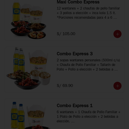
Maxi Combo Express
12 wantanes + 2 chaufas de pollo familiar 
+ 3 pollos a elección + inca kola 1.5 lt.

*Porciones recomendadas para 4 a 6 
personas

*Imágenes referenciales
S/ 105.00
Combo Express 3
2 sopas wantanes personales (500ml c/u) 
+ Chaufa de Pollo Familiar + Tallarín de 
Pollo + Pollo a elección + 2 bebidas a 
elección.

*Porciones recomendadas para 2 a 4 
personas

S/ 69.90
*Imágenes referenciales
Combo Express 1
6 wantanes + 1 Chaufa de Pollo Familiar + 
1 Plato de Pollo a elección + 2 bebidas a 
elección. 

*Porciones recomendadas para 2 personas
