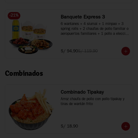
-
21
%
Banquete Express 3
6 wantanes + 4 siumai + 1 minpao + 3 
spring rolls + 2 chaufas de pollo familiar o 
aeropuertos familiares + 1 pollo a elección 
+ 1 plato especial + Inca Kola 1.5 Lt.
S/ 94.90
S/ 119.90
Combinados
Combinado Tipakay
Arroz chaufa de pollo con pollo tipakay y 
tiras de wantán frito
S/ 18.90