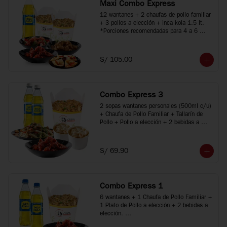
Maxi Combo Express
12 wantanes + 2 chaufas de pollo familiar 
+ 3 pollos a elección + inca kola 1.5 lt.

*Porciones recomendadas para 4 a 6 
personas

*Imágenes referenciales
S/ 105.00
Combo Express 3
2 sopas wantanes personales (500ml c/u) 
+ Chaufa de Pollo Familiar + Tallarín de 
Pollo + Pollo a elección + 2 bebidas a 
elección.

*Porciones recomendadas para 2 a 4 
personas

S/ 69.90
*Imágenes referenciales
Combo Express 1
6 wantanes + 1 Chaufa de Pollo Familiar + 
1 Plato de Pollo a elección + 2 bebidas a 
elección. 

*Porciones recomendadas para 2 personas
