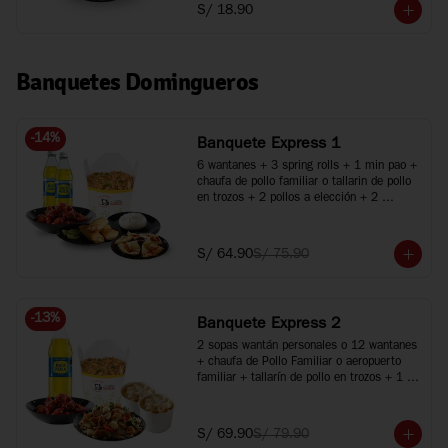
S/ 18.90
Banquetes Domingueros
-
14
%
Banquete Express 1
6 wantanes + 3 spring rolls + 1 min pao + 
chaufa de pollo familiar o tallarin de pollo 
en trozos + 2 pollos a elección + 2 
bebidas
S/ 64.90
S/ 75.90
-
13
%
Banquete Express 2
2 sopas wantán personales o 12 wantanes 
+ chaufa de Pollo Familiar o aeropuerto 
familiar + tallarín de pollo en trozos + 1 
pollo a elección + 1 gaseosa de 1.5L
S/ 69.90
S/ 79.90