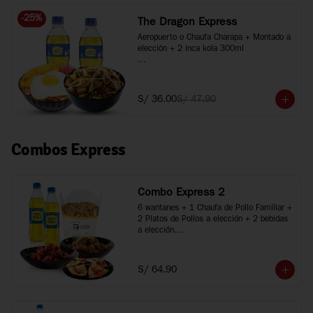
-
25
%
The Dragon Express
Aeropuerto o Chaufa Charapa + Montado a 
elección + 2 inca kola 300ml

*Imágenes referenciales
S/ 36.00
S/ 47.90
Combos Express
Combo Express 2
6 wantanes + 1 Chaufa de Pollo Familiar + 
2 Platos de Pollos a elección + 2 bebidas 
a elección.

*Porciones recomendadas para 2 o 3 
personas

*Imágenes referenciales
S/ 64.90