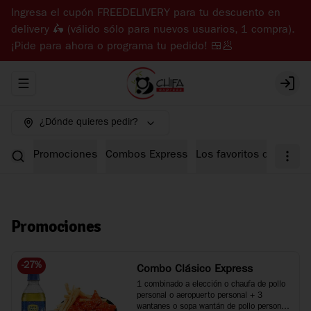
Ingresa el cupón FREEDELIVERY para tu descuento en
delivery 🛵 (válido sólo para nuevos usuarios, 1 compra).
¡Pide para ahora o programa tu pedido! 🍱🥟
Abrir menu de navegación
Login
¿Dónde quieres pedir?
Promociones
Combos Express
Los favoritos de Chifa 
Promociones
-
27
%
Combo Clásico Express
1 combinado a elección o chaufa de pollo 
personal o aeropuerto personal + 3 
wantanes o sopa wantán de pollo personal 