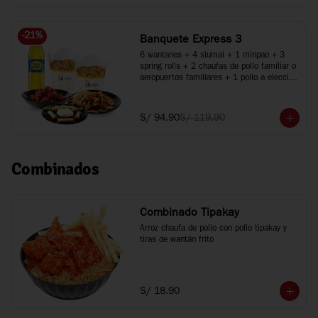
-
21
%
Banquete Express 3
6 wantanes + 4 siumai + 1 minpao + 3 
spring rolls + 2 chaufas de pollo familiar o 
aeropuertos familiares + 1 pollo a elección 
+ 1 plato especial + Inca Kola 1.5 Lt.
S/ 94.90
S/ 119.90
Combinados
Combinado Tipakay
Arroz chaufa de pollo con pollo tipakay y 
tiras de wantán frito
S/ 18.90