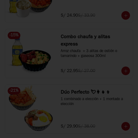
+ 1 bebida 300ml. Agranda tus bebidas a 
500ml +S/2 c/u.
S/ 24.90
S/ 33.90
-
15
%
Combo chaufa y alitas
express
Arroz chaufa  + 3 alitas de ostión o 
tamarindo + gaseosa 300ml
S/ 22.95
S/ 27.00
-
21
%
Dúo Perfecto 💘👩‍👧‍👦
1 combinado a elección + 1 montado a 
elección
S/ 29.90
S/ 38.00