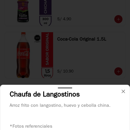
S/ 4.90
Coca-Cola Original 1.5L
S/ 10.90
Coca-Cola Original 500 ml
Chaufa de Langostinos
Arroz frito con langostino, huevo y cebolla china.
S/ 4.90
*Fotos referenciales