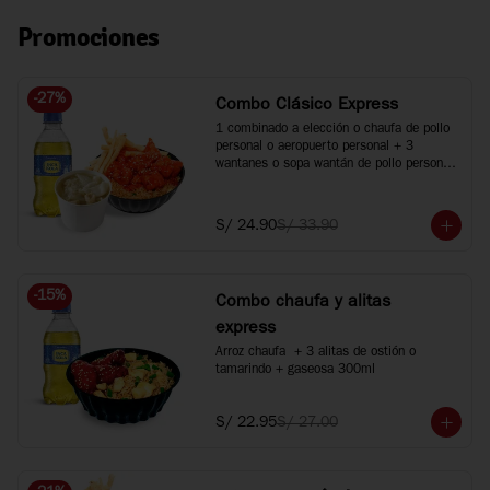
Promociones
-
27
%
Combo Clásico Express
1 combinado a elección o chaufa de pollo 
personal o aeropuerto personal + 3 
wantanes o sopa wantán de pollo personal 
+ 1 bebida 300ml. Agranda tus bebidas a 
500ml +S/2 c/u.
S/ 24.90
S/ 33.90
-
15
%
Combo chaufa y alitas
express
Arroz chaufa  + 3 alitas de ostión o 
tamarindo + gaseosa 300ml
S/ 22.95
S/ 27.00