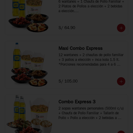
6 wantanes + 1 Chaufa de Pollo Familiar + 
2 Platos de Pollos a elección + 2 bebidas 
a elección.

*Porciones recomendadas para 2 o 3 
personas

*Imágenes referenciales
S/ 64.90
Maxi Combo Express
12 wantanes + 2 chaufas de pollo familiar 
+ 3 pollos a elección + inca kola 1.5 lt.

*Porciones recomendadas para 4 a 6 
personas

*Imágenes referenciales
S/ 105.00
Combo Express 3
2 sopas wantanes personales (500ml c/u) 
+ Chaufa de Pollo Familiar + Tallarín de 
Pollo + Pollo a elección + 2 bebidas a 
elección.

*Porciones recomendadas para 2 a 4 
personas
