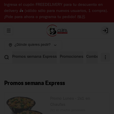
Ingresa el cupón FREEDELIVERY para tu descuento en
delivery 🛵 (válido sólo para nuevos usuarios, 1 compra).
¡Pide para ahora o programa tu pedido! 🍱🥟
Abrir menu de navegación
Login
¿Dónde quieres pedir?
Promos semana Express
Promociones
Combos Expre
Promos semana Express
Promo Lunes - 2x1 en
Chaufas
2x1 en chaufas personales
