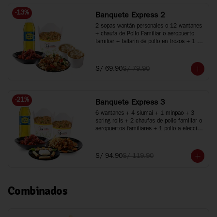
-
13
%
Banquete Express 2
2 sopas wantán personales o 12 wantanes 
+ chaufa de Pollo Familiar o aeropuerto 
familiar + tallarín de pollo en trozos + 1 
pollo a elección + 1 gaseosa de 1.5L
S/ 69.90
S/ 79.90
-
21
%
Banquete Express 3
6 wantanes + 4 siumai + 1 minpao + 3 
spring rolls + 2 chaufas de pollo familiar o 
aeropuertos familiares + 1 pollo a elección 
+ 1 plato especial + Inca Kola 1.5 Lt.
S/ 94.90
S/ 119.90
Combinados