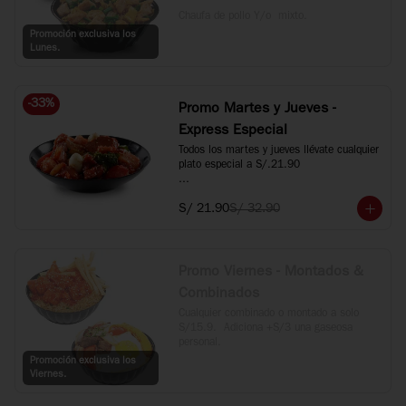
Chaufa de pollo Y/o  mixto.
Promoción exclusiva los
Lunes.
-
33
%
Promo Martes y Jueves -
Express Especial
Todos los martes y jueves llévate cualquier 
plato especial a S/.21.90

*Incluye Kam Lu Wantan, Taypa, 
S/ 21.90
S/ 32.90
Langostino Dinamita, Langostino con 
verduras y Carne al estilo Mongol.
Promo Viernes - Montados &
Combinados
Cualquier combinado o montado a solo 
S/15.9.  Adiciona +S/3 una gaseosa 
personal.
Promoción exclusiva los
Viernes.