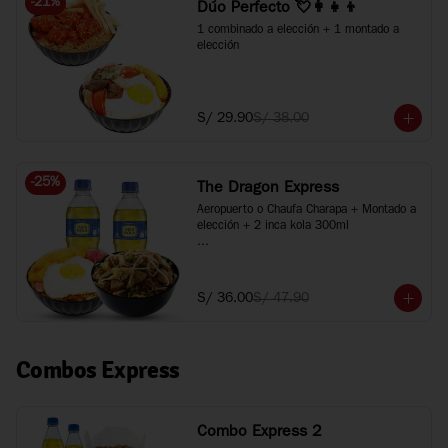
-
21
%
Dúo Perfecto 💘👩‍👧‍👦
1 combinado a elección + 1 montado a 
elección
S/ 29.90
S/ 38.00
-
25
%
The Dragon Express
Aeropuerto o Chaufa Charapa + Montado a 
elección + 2 inca kola 300ml

*Imágenes referenciales
S/ 36.00
S/ 47.90
Combos Express
Combo Express 2