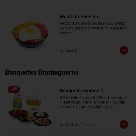
Montado Parrillero
Arroz chaufa de hot dog ahumado, chorizo 
parrillero, plátano maduro frito, huevo frito 
montado.
S/ 18.90
Banquetes Domingueros
-
14
%
Banquete Express 1
6 wantanes + 3 spring rolls + 1 min pao + 
chaufa de pollo familiar o tallarin de pollo 
en trozos + 2 pollos a elección + 2 
bebidas
S/ 64.90
S/ 75.90