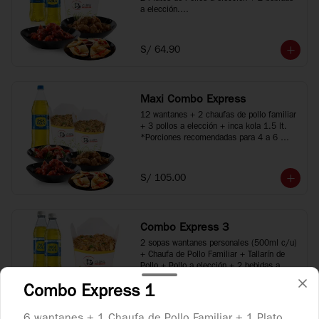
a elección.

*Porciones recomendadas para 2 o 3 
personas

*Imágenes referenciales
S/ 64.90
Maxi Combo Express
12 wantanes + 2 chaufas de pollo familiar 
+ 3 pollos a elección + inca kola 1.5 lt.

*Porciones recomendadas para 4 a 6 
personas

*Imágenes referenciales
S/ 105.00
Combo Express 3
2 sopas wantanes personales (500ml c/u) 
+ Chaufa de Pollo Familiar + Tallarín de 
Pollo + Pollo a elección + 2 bebidas a 
elección.

Combo Express 1
*Porciones recomendadas para 2 a 4 
personas

S/ 69.90
*Imágenes referenciales