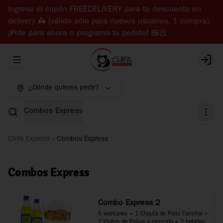
Ingresa el cupón FREEDELIVERY para tu descuento en
delivery 🛵 (válido sólo para nuevos usuarios, 1 compra).
¡Pide para ahora o programa tu pedido! 🍱🥟
Abrir menu de navegación
Login
¿Dónde quieres pedir?
Combos Express
Chifa Express
Combos Express
Combos Express
Combo Express 2
6 wantanes + 1 Chaufa de Pollo Familiar + 
2 Platos de Pollos a elección + 2 bebidas 