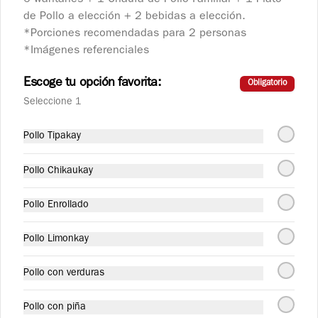
6 wantanes + 1 Chaufa de Pollo Familiar + 1 Plato
de Pollo a elección + 2 bebidas a elección.
*Porciones recomendadas para 2 personas
Combo Express 1
*Imágenes referenciales
6 wantanes + 1 Chaufa de Pollo Familiar + 
1 Plato de Pollo a elección + 2 bebidas a 
elección. 

Escoge tu opción favorita:
Obligatorio
*Porciones recomendadas para 2 personas

*Imágenes referenciales
Seleccione 1
S/ 49.90
Pollo Tipakay
Combo Express 4
Pollo Chikaukay
12 wantanes + 2 Chaufas de Pollo 
Familiares + 2 Platos de Pollos a elección 
+ Inca Kola 1.5L.

Pollo Enrollado
*Porciones recomendadas para 3 a 5 
personas

*Imágenes referenciales
Pollo Limonkay
S/ 94.90
Pollo con verduras
Pollo con piña