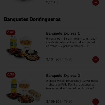
S/ 18.90
Banquetes Domingueros
-
14
%
Banquete Express 1
6 wantanes + 3 spring rolls + 1 min pao + 
chaufa de pollo familiar o tallarin de pollo 
en trozos + 2 pollos a elección + 2 
bebidas
S/ 64.90
S/ 75.90
-
13
%
Banquete Express 2
2 sopas wantán personales o 12 wantanes 
+ chaufa de Pollo Familiar o aeropuerto 
familiar + tallarín de pollo en trozos + 1 
pollo a elección + 1 gaseosa de 1.5L
S/ 69.90
S/ 79.90