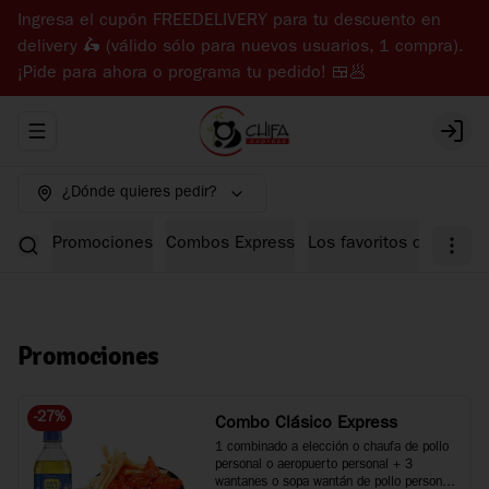
Ingresa el cupón FREEDELIVERY para tu descuento en
delivery 🛵 (válido sólo para nuevos usuarios, 1 compra).
¡Pide para ahora o programa tu pedido! 🍱🥟
Abrir menu de navegación
Login
¿Dónde quieres pedir?
Promociones
Combos Express
Los favoritos de Chifa 
Promociones
-
27
%
Combo Clásico Express
1 combinado a elección o chaufa de pollo 
personal o aeropuerto personal + 3 
wantanes o sopa wantán de pollo personal 