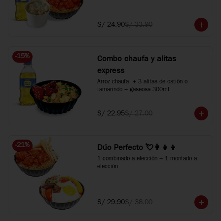
+ 1 bebida 300ml. Agranda tus bebidas a 
500ml +S/2 c/u.
S/ 24.90
S/ 33.90
-
15
%
Combo chaufa y alitas
express
Arroz chaufa  + 3 alitas de ostión o 
tamarindo + gaseosa 300ml
S/ 22.95
S/ 27.00
-
21
%
Dúo Perfecto 💘👩‍👧‍👦
1 combinado a elección + 1 montado a 
elección
S/ 29.90
S/ 38.00