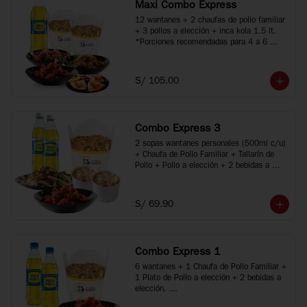
Maxi Combo Express
12 wantanes + 2 chaufas de pollo familiar 
+ 3 pollos a elección + inca kola 1.5 lt.

*Porciones recomendadas para 4 a 6 
personas

*Imágenes referenciales
S/ 105.00
Combo Express 3
2 sopas wantanes personales (500ml c/u) 
+ Chaufa de Pollo Familiar + Tallarín de 
Pollo + Pollo a elección + 2 bebidas a 
elección.

*Porciones recomendadas para 2 a 4 
personas

S/ 69.90
*Imágenes referenciales
Combo Express 1
6 wantanes + 1 Chaufa de Pollo Familiar + 
1 Plato de Pollo a elección + 2 bebidas a 
elección. 

*Porciones recomendadas para 2 personas
