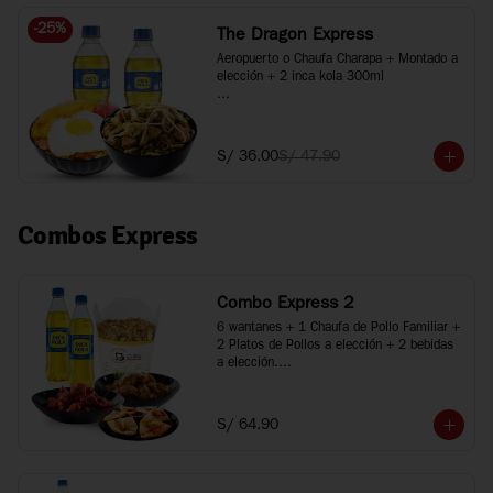
-
25
%
The Dragon Express
Aeropuerto o Chaufa Charapa + Montado a 
elección + 2 inca kola 300ml

*Imágenes referenciales
S/ 36.00
S/ 47.90
Combos Express
Combo Express 2
6 wantanes + 1 Chaufa de Pollo Familiar + 
2 Platos de Pollos a elección + 2 bebidas 
a elección.

*Porciones recomendadas para 2 o 3 
personas

*Imágenes referenciales
S/ 64.90