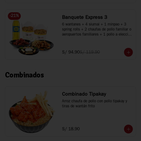
-
21
%
Banquete Express 3
6 wantanes + 4 siumai + 1 minpao + 3 
spring rolls + 2 chaufas de pollo familiar o 
aeropuertos familiares + 1 pollo a elección 
+ 1 plato especial + Inca Kola 1.5 Lt.
S/ 94.90
S/ 119.90
Combinados
Combinado Tipakay
Arroz chaufa de pollo con pollo tipakay y 
tiras de wantán frito
S/ 18.90