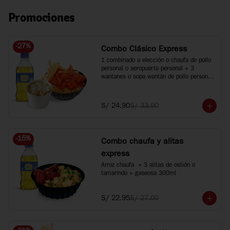
Promociones
-
27
%
Combo Clásico Express
1 combinado a elección o chaufa de pollo 
personal o aeropuerto personal + 3 
wantanes o sopa wantán de pollo personal 
+ 1 bebida 300ml. Agranda tus bebidas a 
500ml +S/2 c/u.
S/ 24.90
S/ 33.90
-
15
%
Combo chaufa y alitas
express
Arroz chaufa  + 3 alitas de ostión o 
tamarindo + gaseosa 300ml
S/ 22.95
S/ 27.00