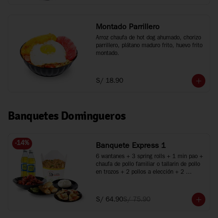
Montado Parrillero
Arroz chaufa de hot dog ahumado, chorizo 
parrillero, plátano maduro frito, huevo frito 
montado.
S/ 18.90
Banquetes Domingueros
-
14
%
Banquete Express 1
6 wantanes + 3 spring rolls + 1 min pao + 
chaufa de pollo familiar o tallarin de pollo 
en trozos + 2 pollos a elección + 2 
bebidas
S/ 64.90
S/ 75.90