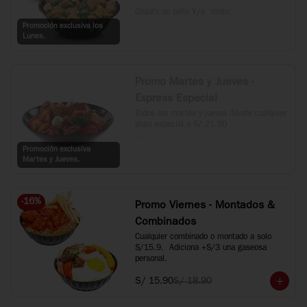
Chaufa de pollo Y/o  mixto.
Promoción exclusiva los
Lunes.
Promo Martes y Jueves -
Express Especial
Todos los martes y jueves llévate cualquier 
plato especial a S/.21.90

*Incluye Kam Lu Wantan, Taypa, 
Promoción exclusiva
Langostino Dinamita, Langostino con 
Martes y Jueves.
verduras y Carne al estilo Mongol.
-
16
%
Promo Viernes - Montados &
Combinados
Cualquier combinado o montado a solo 
S/15.9.  Adiciona +S/3 una gaseosa 
personal.
S/ 15.90
S/ 18.90