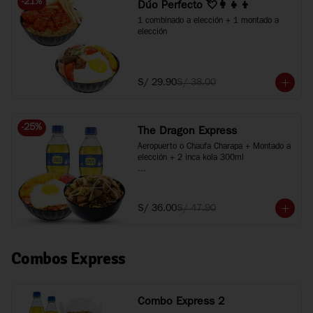
-
21
%
Dúo Perfecto 💘👩‍👧‍👦
1 combinado a elección + 1 montado a 
elección
S/ 29.90
S/ 38.00
-
25
%
The Dragon Express
Aeropuerto o Chaufa Charapa + Montado a 
elección + 2 inca kola 300ml

*Imágenes referenciales
S/ 36.00
S/ 47.90
Combos Express
Combo Express 2