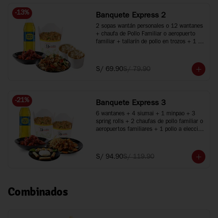
-
13
%
Banquete Express 2
2 sopas wantán personales o 12 wantanes 
+ chaufa de Pollo Familiar o aeropuerto 
familiar + tallarín de pollo en trozos + 1 
pollo a elección + 1 gaseosa de 1.5L
S/ 69.90
S/ 79.90
-
21
%
Banquete Express 3
6 wantanes + 4 siumai + 1 minpao + 3 
spring rolls + 2 chaufas de pollo familiar o 
aeropuertos familiares + 1 pollo a elección 
+ 1 plato especial + Inca Kola 1.5 Lt.
S/ 94.90
S/ 119.90
Combinados