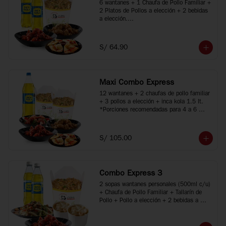
6 wantanes + 1 Chaufa de Pollo Familiar + 
2 Platos de Pollos a elección + 2 bebidas 
a elección.

*Porciones recomendadas para 2 o 3 
personas

*Imágenes referenciales
S/ 64.90
Maxi Combo Express
12 wantanes + 2 chaufas de pollo familiar 
+ 3 pollos a elección + inca kola 1.5 lt.

*Porciones recomendadas para 4 a 6 
personas

*Imágenes referenciales
S/ 105.00
Combo Express 3
2 sopas wantanes personales (500ml c/u) 
+ Chaufa de Pollo Familiar + Tallarín de 
Pollo + Pollo a elección + 2 bebidas a 
elección.

*Porciones recomendadas para 2 a 4 
personas
