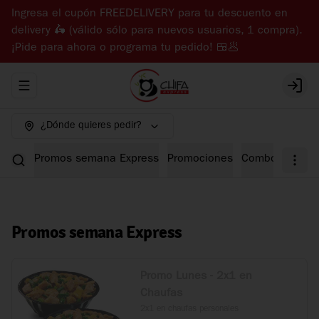
Ingresa el cupón FREEDELIVERY para tu descuento en
delivery 🛵 (válido sólo para nuevos usuarios, 1 compra).
¡Pide para ahora o programa tu pedido! 🍱🥟
Abrir menu de navegación
Login
¿Dónde quieres pedir?
Promos semana Express
Promociones
Combos Expre
Promos semana Express
Promo Lunes - 2x1 en
Chaufas
2x1 en chaufas personales
