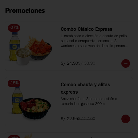
Promociones
-
27
%
Combo Clásico Express
1 combinado a elección o chaufa de pollo 
personal o aeropuerto personal + 3 
wantanes o sopa wantán de pollo personal 
+ 1 bebida 300ml. Agranda tus bebidas a 
500ml +S/2 c/u.
S/ 24.90
S/ 33.90
-
15
%
Combo chaufa y alitas
express
Arroz chaufa  + 3 alitas de ostión o 
tamarindo + gaseosa 300ml
S/ 22.95
S/ 27.00