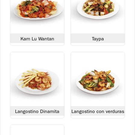
de verduras salteadas y huevo de codorniz.
S/ 29.90
Bebidas
Kam Lu Wantan
Taypa
Agua San Luis Sin Gas 625
ml
S/ 4.90
Langostino Dinamita
Langostino con verduras
Agua San Luis con Gas 625
ml