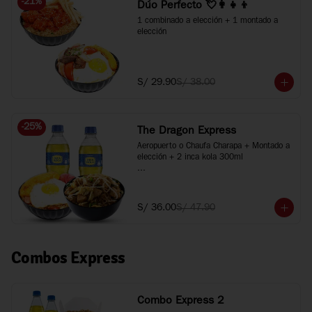
-
21
%
Dúo Perfecto 💘👩‍👧‍👦
1 combinado a elección + 1 montado a 
elección
S/ 29.90
S/ 38.00
-
25
%
The Dragon Express
Aeropuerto o Chaufa Charapa + Montado a 
elección + 2 inca kola 300ml

*Imágenes referenciales
S/ 36.00
S/ 47.90
Combos Express
Combo Express 2