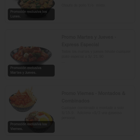
Chaufa de pollo Y/o  mixto.
Promoción exclusiva los
Lunes.
Promo Martes y Jueves -
Express Especial
Todos los martes y jueves llévate cualquier 
plato especial a S/.21.90

*Incluye Kam Lu Wantan, Taypa, 
Promoción exclusiva
Langostino Dinamita, Langostino con 
Martes y Jueves.
verduras y Carne al estilo Mongol.
Promo Viernes - Montados &
Combinados
Cualquier combinado o montado a solo 
S/15.9.  Adiciona +S/3 una gaseosa 
personal.
Promoción exclusiva los
Viernes.