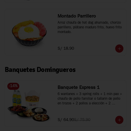
Montado Parrillero
Arroz chaufa de hot dog ahumado, chorizo 
parrillero, plátano maduro frito, huevo frito 
montado.
S/ 18.90
Banquetes Domingueros
-
14
%
Banquete Express 1
6 wantanes + 3 spring rolls + 1 min pao + 
chaufa de pollo familiar o tallarin de pollo 
en trozos + 2 pollos a elección + 2 
bebidas
S/ 64.90
S/ 75.90