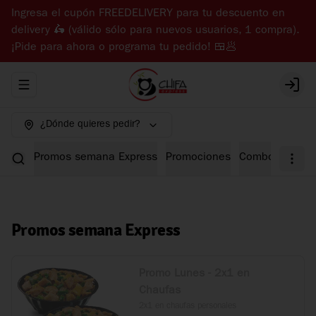
Ingresa el cupón FREEDELIVERY para tu descuento en
delivery 🛵 (válido sólo para nuevos usuarios, 1 compra).
¡Pide para ahora o programa tu pedido! 🍱🥟
Abrir menu de navegación
Login
¿Dónde quieres pedir?
Promos semana Express
Promociones
Combos Expre
Promos semana Express
Promo Lunes - 2x1 en
Chaufas
2x1 en chaufas personales
