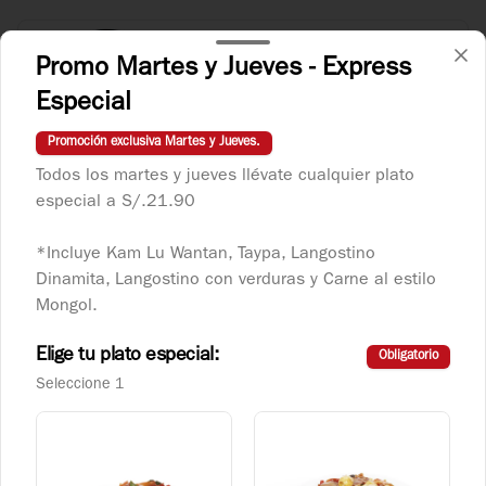
Langostino Dinamita
Promo Martes y Jueves - Express
Langostinos salteados con ajo y ají 
picante.
Especial
Promoción exclusiva Martes y Jueves.
S/ 32.90
Todos los martes y jueves llévate cualquier plato
especial a S/.21.90
Langostino con Verduras
*Incluye Kam Lu Wantan, Taypa, Langostino
Langostinos salteados con verduras 
Dinamita, Langostino con verduras y Carne al estilo
orientales.
Mongol.
Elige tu plato especial:
Obligatorio
S/ 29.90
Seleccione 1
Taypa
Plato salado con variedad de carnes, pollo, 
chancho, carne y langostino, acompañado 