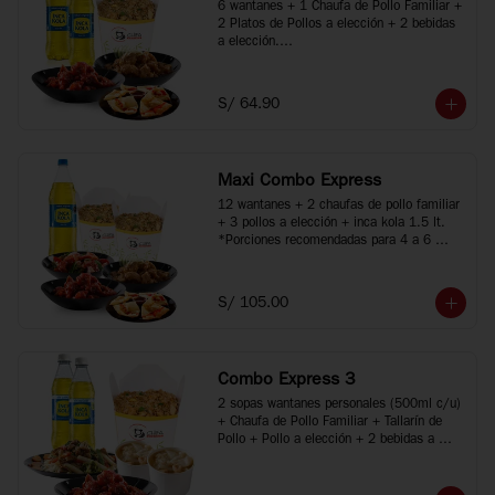
6 wantanes + 1 Chaufa de Pollo Familiar + 
2 Platos de Pollos a elección + 2 bebidas 
a elección.

*Porciones recomendadas para 2 o 3 
personas

*Imágenes referenciales
S/ 64.90
Maxi Combo Express
12 wantanes + 2 chaufas de pollo familiar 
+ 3 pollos a elección + inca kola 1.5 lt.

*Porciones recomendadas para 4 a 6 
personas

*Imágenes referenciales
S/ 105.00
Combo Express 3
2 sopas wantanes personales (500ml c/u) 
+ Chaufa de Pollo Familiar + Tallarín de 
Pollo + Pollo a elección + 2 bebidas a 
elección.

*Porciones recomendadas para 2 a 4 
personas
