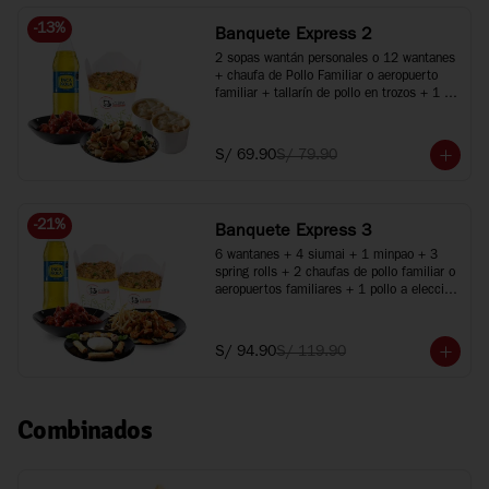
-
13
%
Banquete Express 2
2 sopas wantán personales o 12 wantanes 
+ chaufa de Pollo Familiar o aeropuerto 
familiar + tallarín de pollo en trozos + 1 
pollo a elección + 1 gaseosa de 1.5L
S/ 69.90
S/ 79.90
-
21
%
Banquete Express 3
6 wantanes + 4 siumai + 1 minpao + 3 
spring rolls + 2 chaufas de pollo familiar o 
aeropuertos familiares + 1 pollo a elección 
+ 1 plato especial + Inca Kola 1.5 Lt.
S/ 94.90
S/ 119.90
Combinados