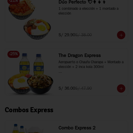
-
21
%
Dúo Perfecto 💘👩‍👧‍👦
1 combinado a elección + 1 montado a 
elección
S/ 29.90
S/ 38.00
-
25
%
The Dragon Express
Aeropuerto o Chaufa Charapa + Montado a 
elección + 2 inca kola 300ml

*Imágenes referenciales
S/ 36.00
S/ 47.90
Combos Express
Combo Express 2