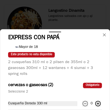
Langostino Dinamita
Langostinos salteados con ajo y ají 
picante.
EXPRESS CON PAPÁ
S/ 32.90
Mayor de 18
Este producto no esta disponible
Langostino con Verduras
Langostinos salteados con verduras 
2 cusqueñas 310 ml o 2 pilsen de 355ml o 2
orientales.
gaseosas 300ml + 12 wantanes + 4 siumai + 3
spring rolls
S/ 29.90
cervezas o gaseosas (2)
Obligatorio
Seleccione 2
Taypa
Cusqueña Dorada 330 ml
0
Plato salado con variedad de carnes, pollo, 
chancho, carne y langostino, acompañado 