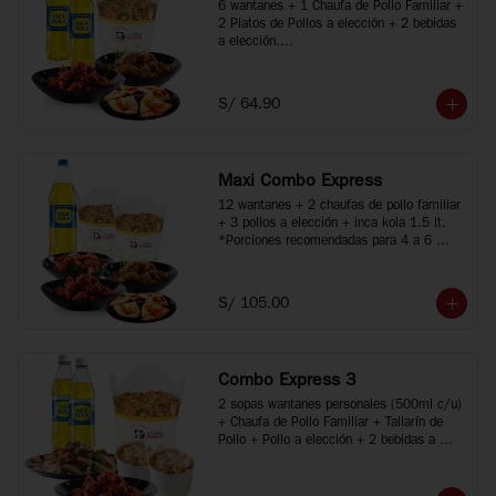
6 wantanes + 1 Chaufa de Pollo Familiar + 
2 Platos de Pollos a elección + 2 bebidas 
a elección.

*Porciones recomendadas para 2 o 3 
personas

*Imágenes referenciales
S/ 64.90
Maxi Combo Express
12 wantanes + 2 chaufas de pollo familiar 
+ 3 pollos a elección + inca kola 1.5 lt.

*Porciones recomendadas para 4 a 6 
personas

*Imágenes referenciales
S/ 105.00
Combo Express 3
2 sopas wantanes personales (500ml c/u) 
+ Chaufa de Pollo Familiar + Tallarín de 
Pollo + Pollo a elección + 2 bebidas a 
elección.

*Porciones recomendadas para 2 a 4 
personas
