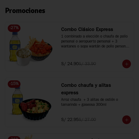
Promociones
-
27
%
Combo Clásico Express
1 combinado a elección o chaufa de pollo 
personal o aeropuerto personal + 3 
wantanes o sopa wantán de pollo personal 
+ 1 bebida 300ml. Agranda tus bebidas a 
500ml +S/2 c/u.
S/ 24.90
S/ 33.90
-
15
%
Combo chaufa y alitas
express
Arroz chaufa  + 3 alitas de ostión o 
tamarindo + gaseosa 300ml
S/ 22.95
S/ 27.00