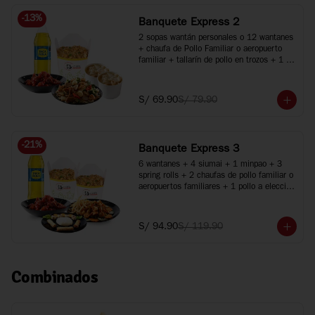
-
13
%
Banquete Express 2
2 sopas wantán personales o 12 wantanes 
+ chaufa de Pollo Familiar o aeropuerto 
familiar + tallarín de pollo en trozos + 1 
pollo a elección + 1 gaseosa de 1.5L
S/ 69.90
S/ 79.90
-
21
%
Banquete Express 3
6 wantanes + 4 siumai + 1 minpao + 3 
spring rolls + 2 chaufas de pollo familiar o 
aeropuertos familiares + 1 pollo a elección 
+ 1 plato especial + Inca Kola 1.5 Lt.
S/ 94.90
S/ 119.90
Combinados