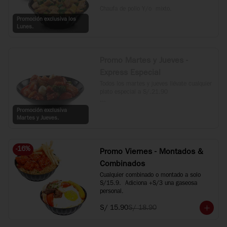
Chaufa de pollo Y/o  mixto.
Promoción exclusiva los
Lunes.
Promo Martes y Jueves -
Express Especial
Todos los martes y jueves llévate cualquier 
plato especial a S/.21.90

*Incluye Kam Lu Wantan, Taypa, 
Promoción exclusiva
Langostino Dinamita, Langostino con 
Martes y Jueves.
verduras y Carne al estilo Mongol.
-
16
%
Promo Viernes - Montados &
Combinados
Cualquier combinado o montado a solo 
S/15.9.  Adiciona +S/3 una gaseosa 
personal.
S/ 15.90
S/ 18.90