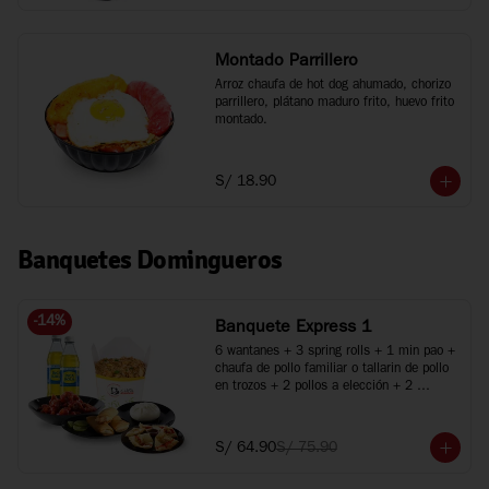
Montado Parrillero
Arroz chaufa de hot dog ahumado, chorizo 
parrillero, plátano maduro frito, huevo frito 
montado.
S/ 18.90
Banquetes Domingueros
-
14
%
Banquete Express 1
6 wantanes + 3 spring rolls + 1 min pao + 
chaufa de pollo familiar o tallarin de pollo 
en trozos + 2 pollos a elección + 2 
bebidas
S/ 64.90
S/ 75.90