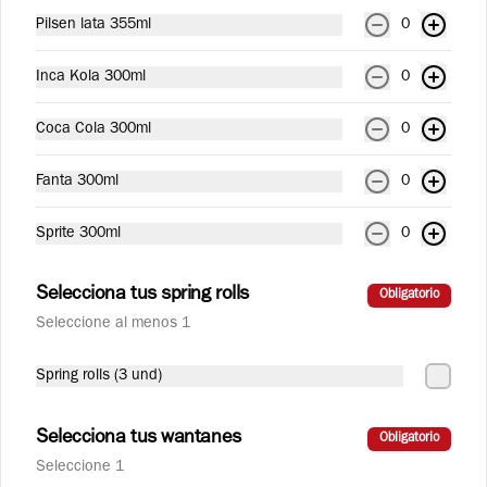
de verduras salteadas y huevo de codorniz.
Pilsen lata 355ml
0
S/ 29.90
Inca Kola 300ml
0
Coca Cola 300ml
0
Bebidas
Fanta 300ml
0
Agua San Luis Sin Gas 625
Sprite 300ml
0
ml
Selecciona tus spring rolls
Obligatorio
Seleccione al menos 1
S/ 4.90
Spring rolls (3 und)
Agua San Luis con Gas 625
Selecciona tus wantanes
ml
Obligatorio
Seleccione 1