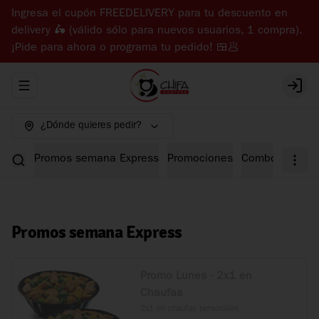
Ingresa el cupón FREEDELIVERY para tu descuento en
delivery 🛵 (válido sólo para nuevos usuarios, 1 compra).
¡Pide para ahora o programa tu pedido! 🍱🥟
Abrir menu de navegación
Login
¿Dónde quieres pedir?
Promos semana Express
Promociones
Combos Expre
Promos semana Express
Promo Lunes - 2x1 en
Chaufas
2x1 en chaufas personales
