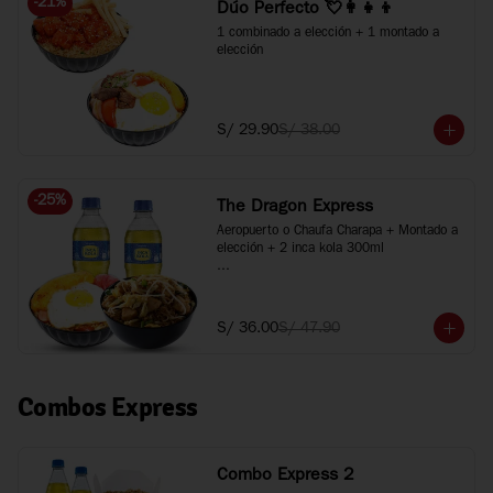
-
21
%
Dúo Perfecto 💘👩‍👧‍👦
1 combinado a elección + 1 montado a 
elección
S/ 29.90
S/ 38.00
-
25
%
The Dragon Express
Aeropuerto o Chaufa Charapa + Montado a 
elección + 2 inca kola 300ml

*Imágenes referenciales
S/ 36.00
S/ 47.90
Combos Express
Combo Express 2