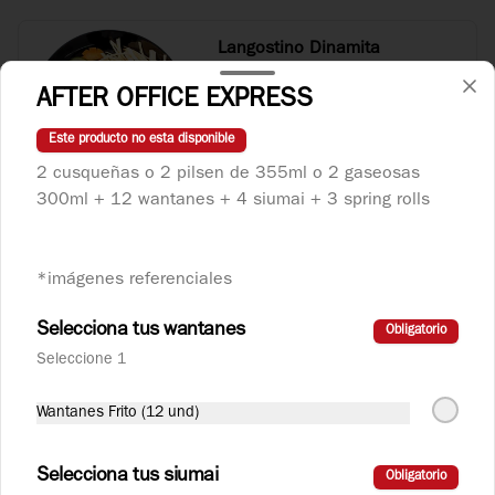
Langostino Dinamita
Langostinos salteados con ajo y ají 
picante.
AFTER OFFICE EXPRESS
Este producto no esta disponible
S/ 32.90
2 cusqueñas o 2 pilsen de 355ml o 2 gaseosas
300ml + 12 wantanes + 4 siumai + 3 spring rolls
Langostino con Verduras
Langostinos salteados con verduras 
*imágenes referenciales
orientales.
Selecciona tus wantanes
Obligatorio
Seleccione 1
S/ 29.90
Wantanes Frito (12 und)
Taypa
Plato salado con variedad de carnes, pollo, 
Selecciona tus siumai
Obligatorio
chancho, carne y langostino, acompañado 