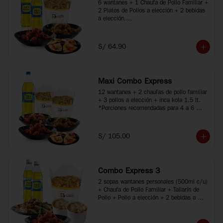
6 wantanes + 1 Chaufa de Pollo Familiar + 
2 Platos de Pollos a elección + 2 bebidas 
a elección.

*Porciones recomendadas para 2 o 3 
personas

*Imágenes referenciales
S/ 64.90
Maxi Combo Express
12 wantanes + 2 chaufas de pollo familiar 
+ 3 pollos a elección + inca kola 1.5 lt.

*Porciones recomendadas para 4 a 6 
personas

*Imágenes referenciales
S/ 105.00
Combo Express 3
2 sopas wantanes personales (500ml c/u) 
+ Chaufa de Pollo Familiar + Tallarín de 
Pollo + Pollo a elección + 2 bebidas a 
elección.

*Porciones recomendadas para 2 a 4 
personas
