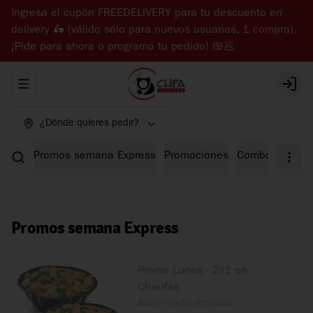
Ingresa el cupón FREEDELIVERY para tu descuento en
delivery 🛵 (válido sólo para nuevos usuarios, 1 compra).
¡Pide para ahora o programa tu pedido! 🍱🥟
Abrir menu de navegación
Login
¿Dónde quieres pedir?
Promos semana Express
Promociones
Combos Expre
Promos semana Express
Promo Lunes - 2x1 en
Chaufas
2x1 en chaufas personales
