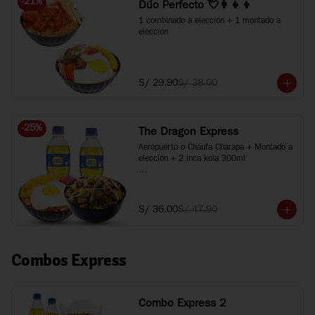
-
21
%
Dúo Perfecto 💘👩‍👧‍👦
1 combinado a elección + 1 montado a 
elección
S/ 29.90
S/ 38.00
-
25
%
The Dragon Express
Aeropuerto o Chaufa Charapa + Montado a 
elección + 2 inca kola 300ml

*Imágenes referenciales
S/ 36.00
S/ 47.90
Combos Express
Combo Express 2