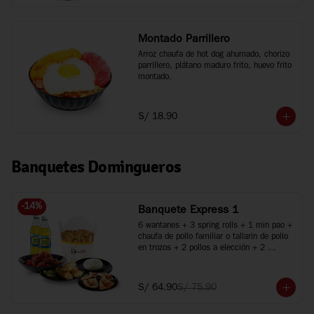
Montado Parrillero
Arroz chaufa de hot dog ahumado, chorizo 
parrillero, plátano maduro frito, huevo frito 
montado.
S/ 18.90
Banquetes Domingueros
-
14
%
Banquete Express 1
6 wantanes + 3 spring rolls + 1 min pao + 
chaufa de pollo familiar o tallarin de pollo 
en trozos + 2 pollos a elección + 2 
bebidas
S/ 64.90
S/ 75.90