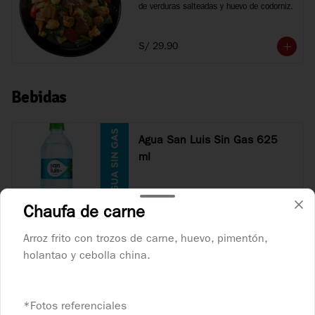
de verduras salteadas y huevo de codorniz.
S/ 29.90
Bebidas
Agua San Luis Sin Gas 625
ml
Chaufa de carne
S/ 4.90
Arroz frito con trozos de carne, huevo, pimentón,
holantao y cebolla china.
Agua San Luis con Gas 625
ml
*Fotos referenciales