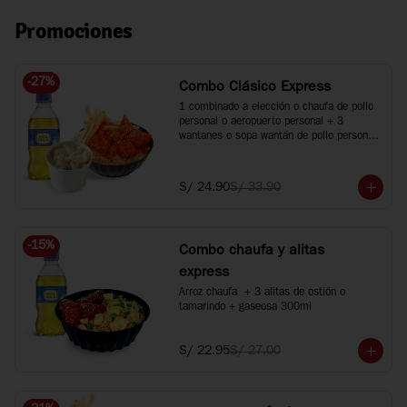
Promociones
-
27
%
Combo Clásico Express
1 combinado a elección o chaufa de pollo 
personal o aeropuerto personal + 3 
wantanes o sopa wantán de pollo personal 
+ 1 bebida 300ml. Agranda tus bebidas a 
500ml +S/2 c/u.
S/ 24.90
S/ 33.90
-
15
%
Combo chaufa y alitas
express
Arroz chaufa  + 3 alitas de ostión o 
tamarindo + gaseosa 300ml
S/ 22.95
S/ 27.00