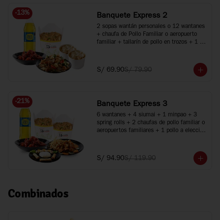
-
13
%
Banquete Express 2
2 sopas wantán personales o 12 wantanes 
+ chaufa de Pollo Familiar o aeropuerto 
familiar + tallarín de pollo en trozos + 1 
pollo a elección + 1 gaseosa de 1.5L
S/ 69.90
S/ 79.90
-
21
%
Banquete Express 3
6 wantanes + 4 siumai + 1 minpao + 3 
spring rolls + 2 chaufas de pollo familiar o 
aeropuertos familiares + 1 pollo a elección 
+ 1 plato especial + Inca Kola 1.5 Lt.
S/ 94.90
S/ 119.90
Combinados