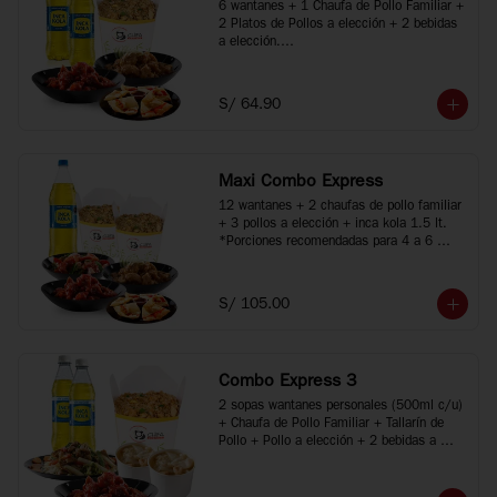
6 wantanes + 1 Chaufa de Pollo Familiar + 
2 Platos de Pollos a elección + 2 bebidas 
a elección.

*Porciones recomendadas para 2 o 3 
personas

*Imágenes referenciales
S/ 64.90
Maxi Combo Express
12 wantanes + 2 chaufas de pollo familiar 
+ 3 pollos a elección + inca kola 1.5 lt.

*Porciones recomendadas para 4 a 6 
personas

*Imágenes referenciales
S/ 105.00
Combo Express 3
2 sopas wantanes personales (500ml c/u) 
+ Chaufa de Pollo Familiar + Tallarín de 
Pollo + Pollo a elección + 2 bebidas a 
elección.

*Porciones recomendadas para 2 a 4 
personas
