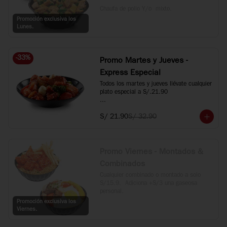
Chaufa de pollo Y/o  mixto.
Promoción exclusiva los
Lunes.
-
33
%
Promo Martes y Jueves -
Express Especial
Todos los martes y jueves llévate cualquier 
plato especial a S/.21.90

*Incluye Kam Lu Wantan, Taypa, 
S/ 21.90
S/ 32.90
Langostino Dinamita, Langostino con 
verduras y Carne al estilo Mongol.
Promo Viernes - Montados &
Combinados
Cualquier combinado o montado a solo 
S/15.9.  Adiciona +S/3 una gaseosa 
personal.
Promoción exclusiva los
Viernes.